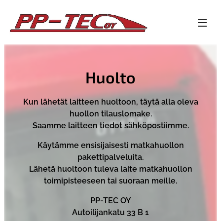
Huolto
Kun lähetät laitteen huoltoon, täytä alla oleva
huollon tilauslomake.
Saamme laitteen tiedot sähköpostiimme.
Käytämme ensisijaisesti matkahuollon
pakettipalveluita.
Lähetä huoltoon tuleva laite matkahuollon
toimipisteeseen tai suoraan meille.
PP-TEC OY
Autoilijankatu 33 B 1