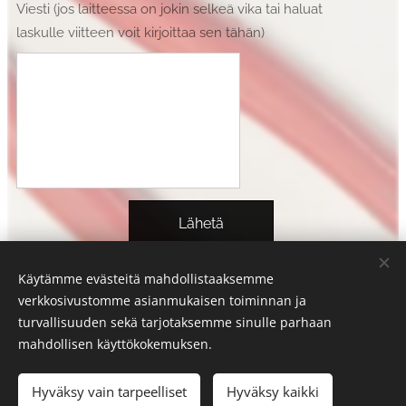
Viesti (jos laitteessa on jokin selkeä vika tai haluat
laskulle viitteen voit kirjoittaa sen tähän)
Lähetä
Käytämme evästeitä mahdollistaaksemme
verkkosivustomme asianmukaisen toiminnan ja
turvallisuuden sekä tarjotaksemme sinulle parhaan
mahdollisen käyttökokemuksen.
© 2024 by Pp-Tec Oy
Hyväksy vain tarpeelliset
Hyväksy kaikki
Evästeet