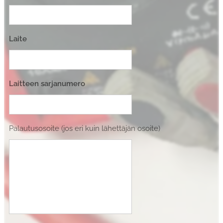
Laite
Laitteen sarjanumero
Palautusosoite (jos eri kuin lähettäjän osoite)