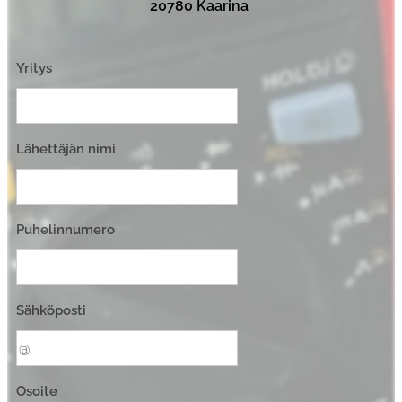
20780 Kaarina
Yritys
Lähettäjän nimi
Puhelinnumero
Sähköposti
Osoite